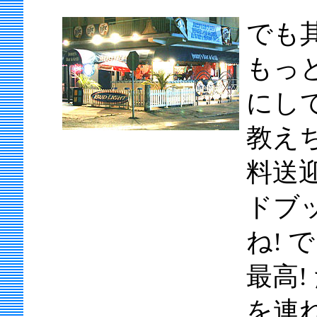
でも
もっ
にし
教え
料送
ドブ
ね! 
最高
を連