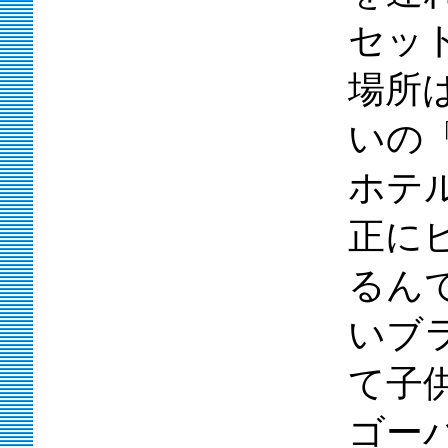
セッ
場所
いの
ホテ
正に
るん
いブ
て子
ゴー