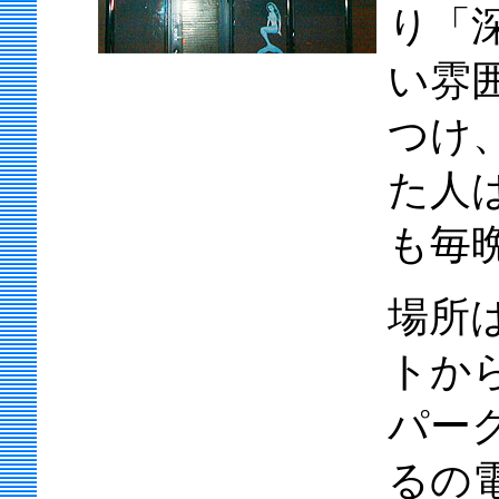
り「
い雰
つけ
た人
も毎
場所
トか
パー
るの