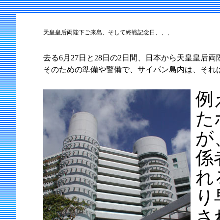
天皇皇后両陛下ご来島、そして終戦記念日、、、
去る6月27日と28日の2日間、日本から天皇皇后
そのための準備や警備で、サイパン島内は、それ
例
た
が
係
れ
り
さ