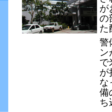
が
の
た
警
ン
で
が
な
備
ち