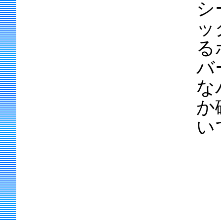
シ
ッ
る
バ
な
か
い