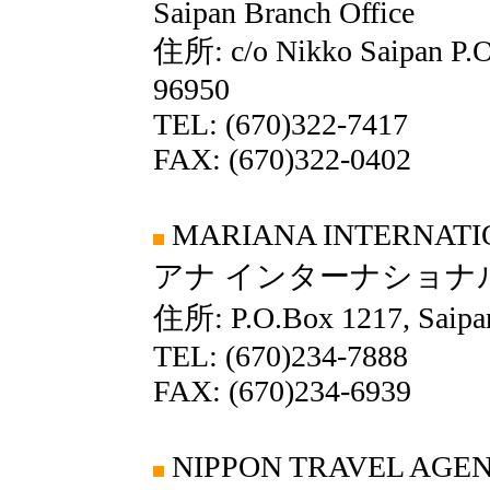
Saipan Branch Office
住所: c/o Nikko Saipan P.
96950
TEL: (670)322-7417
FAX: (670)322-0402
MARIANA INTERNATI
アナ インターナショナル
住所: P.O.Box 1217, Saipa
TEL: (670)234-7888
FAX: (670)234-6939
NIPPON TRAVEL AGEN