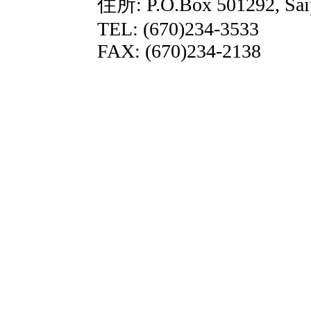
住所: P.O.Box 501292, Sai
TEL: (670)234-3533
FAX: (670)234-2138