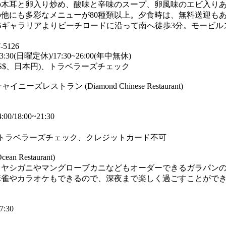
の木耳と卵入り炒め、酸味と辛味のスープ、卵風味のエビ入り
他にも多彩なメニューが80種類以上。夕食時は、無料送迎も
an(DFSギャラリアよりビーチロードに沿って南へ徒歩3分。モービ
7-5126
3:30(日曜定休)/17:30~26:00(年中無休)
US$、日本円)、トラベラーズチェック
ーズレストラン (Diamond Chinese Restaurant)
0/18:00~21:30
、トラベラーズチェック、クレジットカード不可
an Restaurant)
らヤシガニやマングローブカニなどもオーダーできるガラパン
麻雀やカラオケもできるので、深夜まで楽しく過ごすことがで
:30