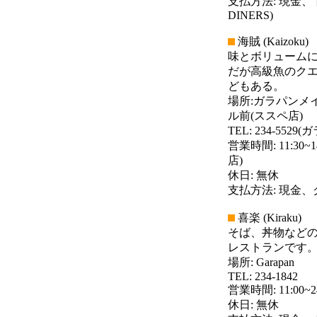
支払方法: 現金、
DINERS)
海賊 (Kaizoku)
味とボリューム
だが高級魚のク
どもある。
場所:ガラパンメ
ル前(ススペ店)
TEL: 234-552
営業時間: 11:30~
店)
休日: 無休
支払方法: 現金、ク
喜楽 (Kiraku)
そば、丼物など
レストランです
場所: Garapan
TEL: 234-1842
営業時間: 11:00~24
休日: 無休