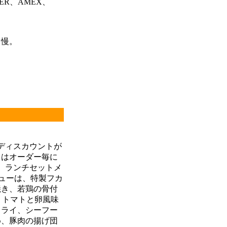
ER、AMEX、
自慢。
とディスカウントが
トはオーダー毎に
。ランチセットメ
ニューは、特製フカ
焼き、若鶏の骨付
、トマトと卵風味
フライ、シーフー
め、豚肉の揚げ団