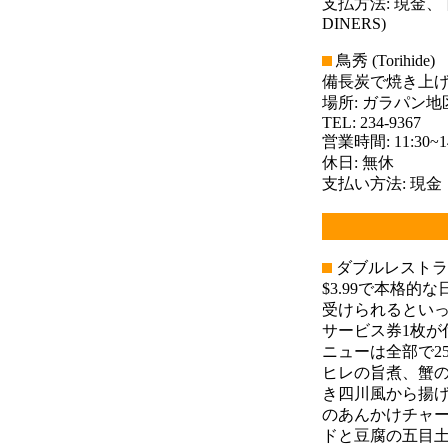
支払方法: 現金、
DINERS)
鳥秀 (Torihide)
備長炭で焼き上
場所: ガラパン
TEL: 234-9367
営業時間: 11:30~14:
休日: 無休
支払い方法: 現金
ダブルレストラン (Do
$3.99で本格
受けられるとい
サービス券1枚が
ニューは全部で2
ヒレの旨煮、蟹
き四川風から揚げ
のあんかけチャ
ドと豆腐の五目