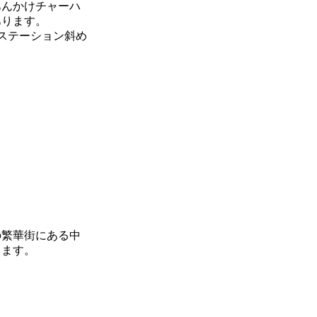
あんかけチャーハ
あります。
ルステーション斜め
の繁華街にある中
きます。