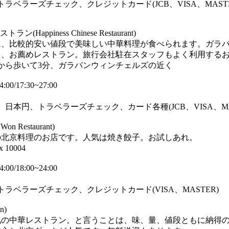
トラベラーズチェック、クレジットカード(JCB、VISA、MAST
Happiness Chinese Restaurant)
に、比較的安い値段で美味しい中華料理が食べられます。ガラ
く、お薦めレストラン。旅行会社駐在スタッフもよく利用する
ルから歩いて3分、ガラパンウィンチェルズの近く
00/17:30~27:00
、日本円、トラベラーズチェック、カード各種(JCB、VISA、MA
n Restaurant)
の北京料理のお店です。人気は焼き餃子。お試しあれ。
x 10004
00/18:00~24:00
トラベラーズチェック、クレジットカード(VISA、MASTER)
n)
気の中華レストラン。と言うことは、味、量、値段ともに納得