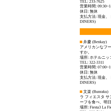
TEL: 233-7625
営業時間: 09:30~14
休日: 無休
支払方法: 現金、
DINERS)
弁慶 (Benkay)
アメリカンなフ
すか。
場所: ホテルニ
TEL: 322-3311
営業時間: 07:00~10:
休日: 無休
支払方法: 現金、
DINERS)
文楽 (Bunraku)
ラ フィエスタ 
ーフを食べ、明
場所: Fiesta3 La Fi