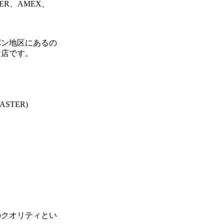
ER、AMEX、
パン地区にあるの
お店です。
STER)
のクオリティとい