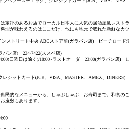
トラベラーズチェック、クレジットカード(JCB、VISA、MAST
には定評のあるお店でローカル日本人に人気の居酒屋風レスト
エ料理が味わえるのはここだけ。他にも地元で取れた新鮮なカ
インストリート中央 ABCストア前(ガラパン店) ビーチロー
9(ガラパン店) 234-7422(ススペ店)
14:00(日曜日は除く)/18:00~ラストオーダー23:00(ガラパン店) 11:
レジットカード(JCB、VISA、MASTER、AMEX、DINERS)
の庶民的なメニューから、しゃぶしゃぶ、お寿司まで。和食の
。お座敷もあります。
:00