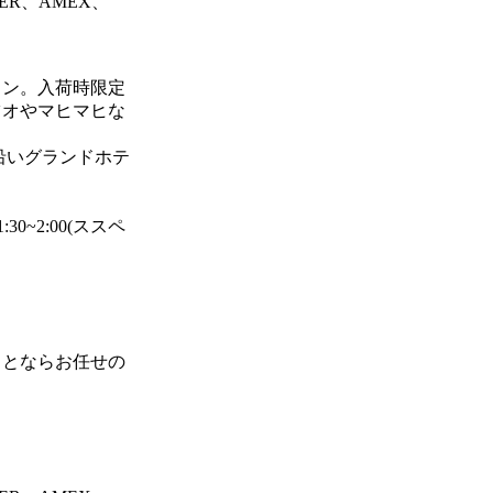
ER、AMEX、
ラン。入荷時限定
ツオやマヒマヒな
ド沿いグランドホテ
30~2:00(ススペ
ことならお任せの