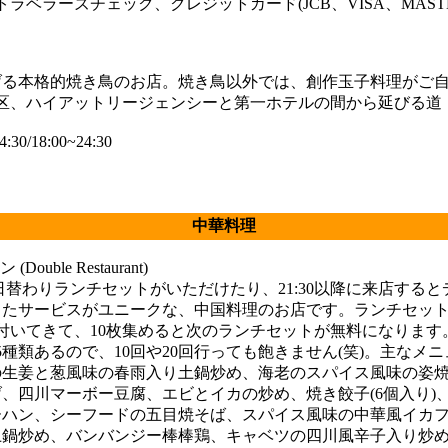
トラベラーズチェック、クレジットカード(JCB、VISA、MAST
げる本格的焼き鳥のお店。焼き鳥以外では、創作玉子料理がご
地区、ハイアットリージェンシーと第一ホテルの間から延びる道
30/18:00~24:30
中華料理
uble Restaurant)
的な日替わりランチセットがいただけたり、21:30以降に来店する
ったサービスがユニークな、中国料理のお店です。ランチセッ
付いてきて、10枚集めると次のランチセットが無料になります
5種類あるので、10回や20回行っても飽きません(笑)。主なメ
の生姜と葱風味の春雨入り土鍋炒め、海老のスパイス風味の姿
、四川マーボー豆腐、エビとイカの炒め、焼き餃子(6個入り)
ーハン、シーフードの五目焼そば、スパイス風味の中華風イカ
土鍋炒め、バンバンジー棒棒鶏、キャベツの四川風辛子入り炒