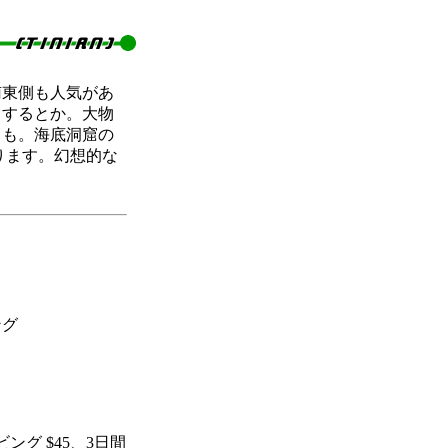
南東側も人気があ
りするとか。大物
トも。海底洞窟の
ります。幻想的な
ング
ング $45、3日間