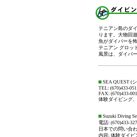
テニアン島のダ
ります。大物回
魚がダイバーを
テニアン グロッ
風景は、ダイバー
SEA QUEST 
TEL: (670)433-051
FAX: (670)433-00
体験ダイビング
Suzuki Divin
電話: (670)433-32
日本での問い合わせ先: 
内容: 体験ダイビ