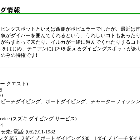
イビングスポットといえば西側がポピュラーでしたが、最近は
遊魚がダイバーを囲んでくれるという、うれしいコトもあった
怖がらず寄って来たり、イルカが一緒に遊んでくれたりするコ
トをはじめ、テニアンには20を超えるダイビングスポットがあ
のみの特権です!
(シー クエスト)
5
10
、ビーチダイビング、ボートダイビング、チャーターフィッシ
g Service (スズキ ダイビング サービス)
74
電話: (052)911-1982
ング $55、2ダイブ ボートダイビング $80、1ダイブ ビーチダイビ