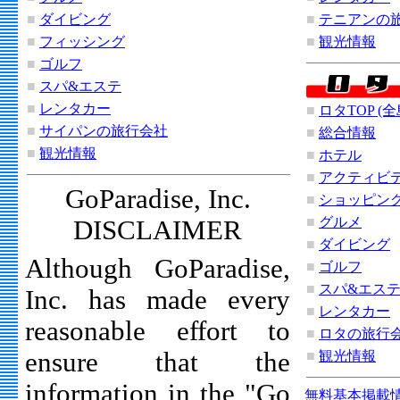
■
ダイビング
■
テニアンの
■
フィッシング
■
観光情報
■
ゴルフ
■
スパ&エステ
■
レンタカー
■
ロタTOP (
■
サイパンの旅行会社
■
総合情報
■
観光情報
■
ホテル
■
アクティビ
GoParadise, Inc.
■
ショッピン
■
グルメ
DISCLAIMER
■
ダイビング
Although GoParadise,
■
ゴルフ
■
スパ&エス
Inc. has made every
■
レンタカー
reasonable effort to
■
ロタの旅行
ensure that the
■
観光情報
information in the "Go
無料基本掲載