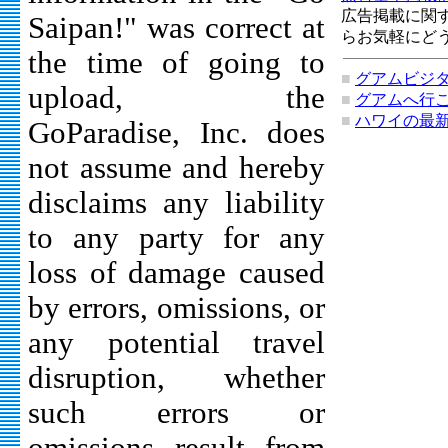
広告掲載に関
Saipan!" was correct at
らお気軽にど
the time of going to
■
グアムビジ
upload, the
■
グアムへ行こ
■
ハワイの最
GoParadise, Inc. does
not assume and hereby
disclaims any liability
to any party for any
loss of damage caused
by errors, omissions, or
any potential travel
disruption, whether
such errors or