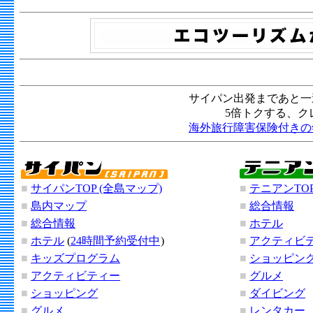
サイパン出発まであと一
5倍トクする、ク
海外旅行障害保険付きの
■
サイパンTOP (全島マップ)
■
テニアンTOP
■
島内マップ
■
総合情報
■
総合情報
■
ホテル
■
ホテル
(
24時間予約受付中
)
■
アクティビ
■
キッズプログラム
■
ショッピン
■
アクティビティー
■
グルメ
■
ショッピング
■
ダイビング
■
グルメ
■
レンタカー